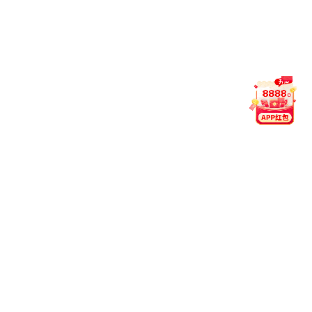
2019年6月，交发集团
来福建省同期限同评级非公
2019年11月，
2019年12月，
2019年12月
责任公司。
2020年
2020年1月，永杭高速通
2020年6月，交
低。
2020年7月
2020年12月