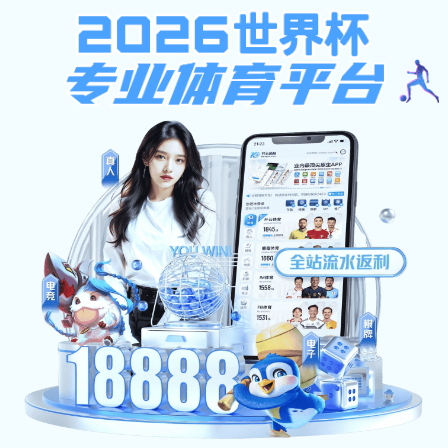
华体会中文官方网站 - HTH
SPORTS官网入口
首页
集团概况
集团动态
集团
首页
>
集团概况
>发展历程