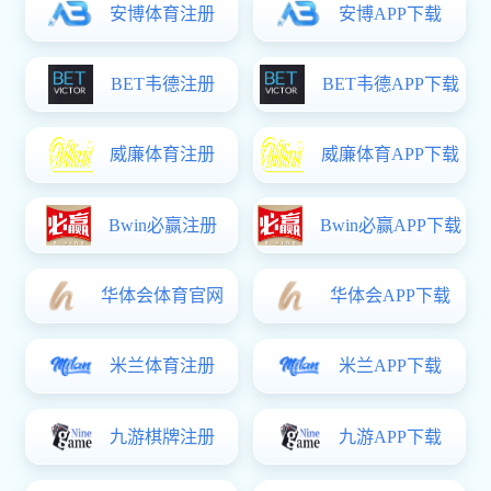
的道路运输企业。
2012年7月，龙
2012年9月，双永高
2013年
2013年，交发集团
2014年
2014年3月，交
2015年
2015年2月，交
2015年4月，交发集
2015年8月，交发
2015年9月，漳永高速建