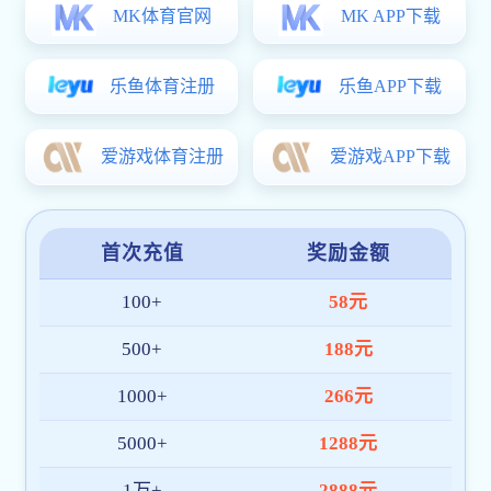
2015年10月，
2015年12月，交
2016年
2016年4月，《
2016年7月，交
发行利率。
2016年8月，交
2017年
2017年4月，交发集
2017年5月，
企业。
2017年10月，