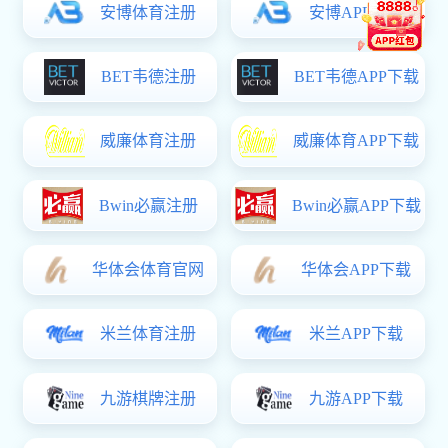
新罗区红坊北路28-3号仓
友情链接
首页
|
集团概况